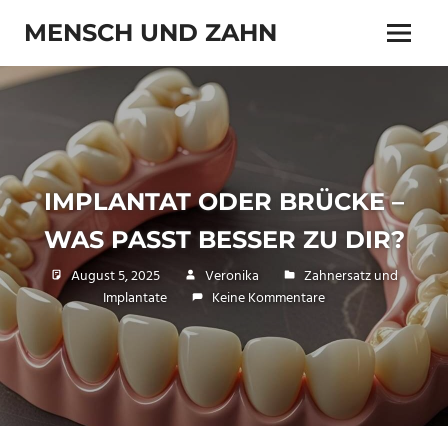
Zum
MENSCH UND ZAHN
Inhalt
Menü
springen
Zahn
und
Zähnchen
IMPLANTAT ODER BRÜCKE –
WAS PASST BESSER ZU DIR?
August 5, 2025
Veronika
Zahnersatz und
Implantate
Keine Kommentare