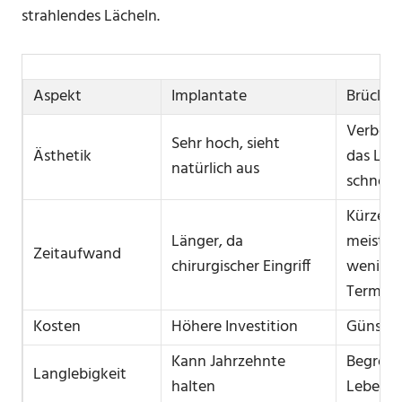
strahlendes Lächeln.
Aspekt
Implantate
Brücken
Verbess
Sehr hoch, sieht
Ästhetik
das Läc
natürlich aus
schnell
Kürzer,
Länger, da
meist
Zeitaufwand
chirurgischer Eingriff
weniger
Termine
Kosten
Höhere Investition
Günstig
Kann Jahrzehnte
Begrenz
Langlebigkeit
halten
Lebens