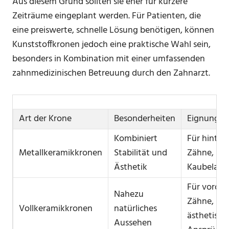
Aus diesem Grund sollten sie eher für kürzere
Zeiträume eingeplant werden. Für Patienten, die
eine preiswerte, schnelle Lösung benötigen, können
Kunststoffkronen jedoch eine praktische Wahl sein,
besonders in Kombination mit einer umfassenden
zahnmedizinischen Betreuung durch den Zahnarzt.
Art der Krone
Besonderheiten
Eignung
Kombiniert
Für hinter
Metallkeramikkronen
Stabilität und
Zähne, ho
Ästhetik
Kaubelast
Für vorder
Nahezu
Zähne,
Vollkeramikkronen
natürliches
ästhetisch
Aussehen