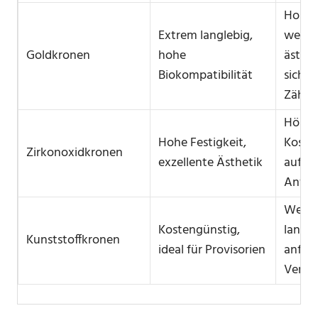
Hohe 
Extrem langlebig,
wenig
Goldkronen
hohe
ästhet
Biokompatibilität
sichtb
Zähne
Höher
Hohe Festigkeit,
Koste
Zirkonoxidkronen
exzellente Ästhetik
aufwe
Anfer
Wenig
Kostengünstig,
langle
Kunststoffkronen
ideal für Provisorien
anfäll
Verfä