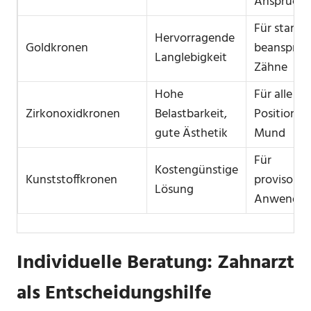
Ansprüche
Für stark
Hervorragende
Goldkronen
beanspruc
Langlebigkeit
Zähne
Hohe
Für alle
Zirkonoxidkronen
Belastbarkeit,
Positionen
gute Ästhetik
Mund
Für
Kostengünstige
Kunststoffkronen
provisoris
Lösung
Anwendu
Individuelle Beratung: Zahnarzt
als Entscheidungshilfe