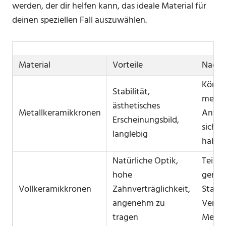
werden, der dir helfen kann, das ideale Material für
deinen speziellen Fall auszuwählen.
Material
Vorteile
Nachte
Könn
Stabilität,
metall
ästhetisches
Metallkeramikkronen
Anteil
Erscheinungsbild,
sichtb
langlebig
haben
Natürliche Optik,
Teilwe
hohe
gerin
Vollkeramikkronen
Zahnverträglichkeit,
Stabil
angenehm zu
Vergle
tragen
Metall