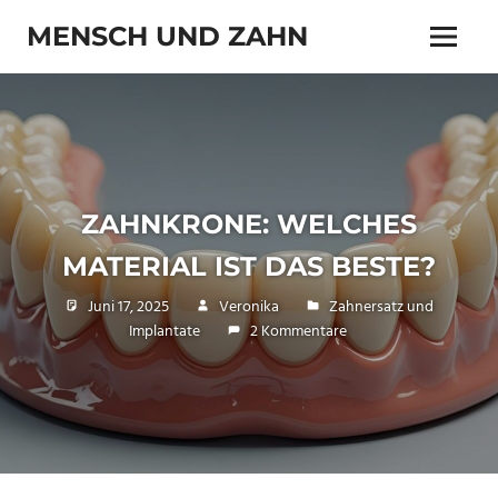
Zum
MENSCH UND ZAHN
Inhalt
Menü
springen
Zahn
und
Zähnchen
ZAHNKRONE: WELCHES
MATERIAL IST DAS BESTE?
Juni 17, 2025
Veronika
Zahnersatz und
Implantate
2 Kommentare