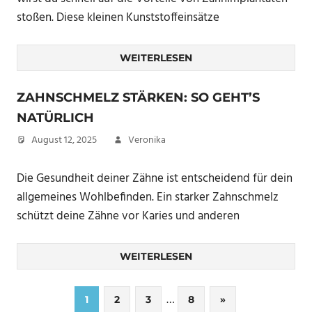
stoßen. Diese kleinen Kunststoffeinsätze
WEITERLESEN
ZAHNSCHMELZ STÄRKEN: SO GEHT’S
NATÜRLICH
August 12, 2025
Veronika
Die Gesundheit deiner Zähne ist entscheidend für dein
allgemeines Wohlbefinden. Ein starker Zahnschmelz
schützt deine Zähne vor Karies und anderen
WEITERLESEN
Seitennummerierung
…
Nächste
1
2
3
8
»