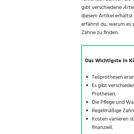
gibt verschiedene
Arte
diesem Artikel erhälts
erfährst du, warum es s
Zähne zu finden.
Das Wichtigste in K
Teilprothesen ers
Es gibt verschied
Prothesen.
Die Pflege und War
Regelmäßige Zahna
Kosten variieren 
finanziell.