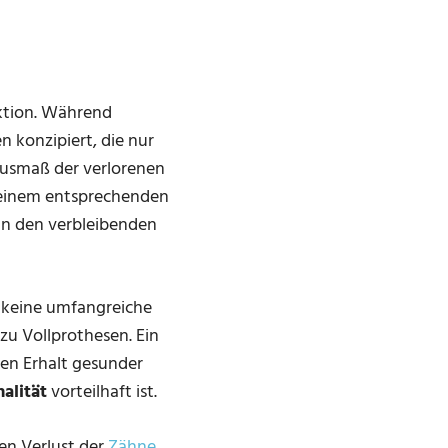
ktion. Während
n konzipiert, die nur
Ausmaß der verlorenen
f einem entsprechenden
 an den verbleibenden
d keine umfangreiche
zu Vollprothesen. Ein
den Erhalt gesunder
alität
vorteilhaft ist.
en Verlust der
Zähne