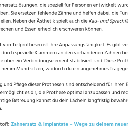
nersatzlösungen, die speziell für Personen entwickelt wurde
ben. Sie ersetzen fehlende Zähne und helfen dabei, die Fun
ellen. Neben der Ästhetik spielt auch die
Kau- und Sprachfä
rechen und Essen erheblich erschweren können.
 von Teilprothesen ist ihre Anpassungsfähigkeit. Es gibt v
ie durch spezielle Klammern an den vorhandenen Zähnen be
 über ein Verbindungselement stabilisiert sind. Diese Proth
icher im Mund sitzen, wodurch du ein angenehmes Tragegef
g und Pflege dieser Prothesen sind entscheidend für ihren E
ermöglicht es dir, die Prothese optimal anzupassen und re
chtige Betreuung kannst du dein Lächeln langfristig bewah
.
toff:
Zahnersatz & Implantate – Wege zu deinem neuen