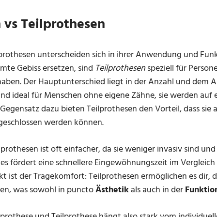
 vs Teilprothesen
lprothesen unterscheiden sich in ihrer Anwendung und Fun
mte Gebiss ersetzen, sind
Teilprothesen
speziell für Persone
haben. Der Hauptunterschied liegt in der Anzahl und dem 
sind ideal für Menschen ohne eigene Zähne, sie werden au
 Gegensatz dazu bieten Teilprothesen den Vorteil, dass sie
geschlossen werden können.
prothesen ist oft einfacher, da sie weniger invasiv sind un
ies fördert eine schnellere Eingewöhnungszeit im Vergleich 
kt ist der Tragekomfort: Teilprothesen ermöglichen es dir, 
gen, was sowohl in puncto
Ästhetik
als auch in der
Funktion
prothese und Teilprothese hängt also stark vom individuell