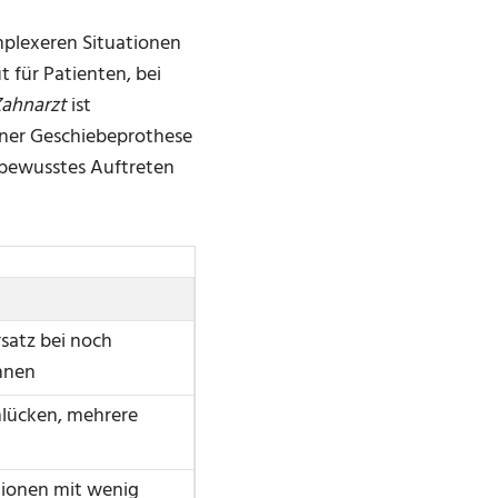
mplexeren Situationen
t für Patienten, bei
ahnarzt
ist
iner Geschiebeprothese
tbewusstes Auftreten
satz bei noch
hnen
lücken, mehrere
tionen mit wenig