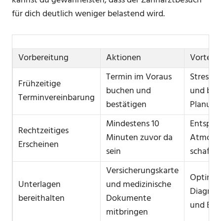
kannst du gewährleisten, dass der Zahnarztbesuch
für dich deutlich weniger belastend wird.
Vorbereitung
Aktionen
Vorteile
Termin im Voraus
Stressr
Frühzeitige
buchen und
und bes
Terminvereinbarung
bestätigen
Planung
Mindestens 10
Entspan
Rechtzeitiges
Minuten zuvor da
Atmosp
Erscheinen
sein
schaffen
Versicherungskarte
Optimal
Unterlagen
und medizinische
Diagnos
bereithalten
Dokumente
und Beh
mitbringen