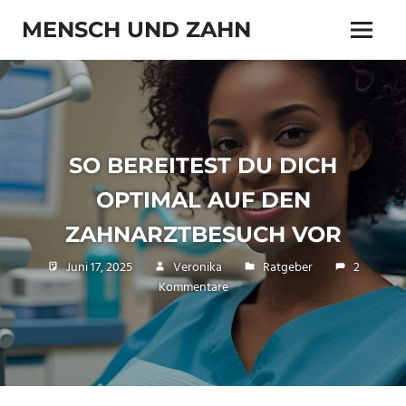
Zum
MENSCH UND ZAHN
Inhalt
Menü
springen
Zahn
und
Zähnchen
SO BEREITEST DU DICH
OPTIMAL AUF DEN
ZAHNARZTBESUCH VOR
Juni 17, 2025
Veronika
Ratgeber
2
Kommentare