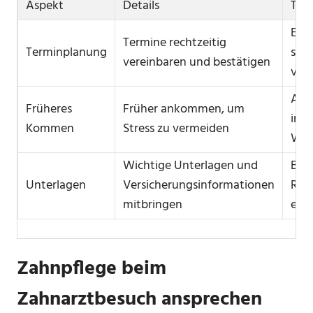
Aspekt
Details
Tipp
Eri
Termine rechtzeitig
Terminplanung
setz
vereinbaren und bestätigen
vor
Ate
Früheres
Früher ankommen, um
im
Kommen
Stress zu vermeiden
War
Wichtige Unterlagen und
Bef
Unterlagen
Versicherungsinformationen
Rön
mitbringen
ein
Zahnpflege beim
Zahnarztbesuch ansprechen