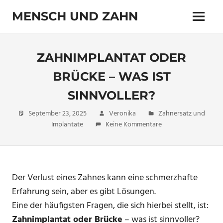
Zum
MENSCH UND ZAHN
Inhalt
Menü
springen
Zahn
und
Zähnchen
ZAHNIMPLANTAT ODER
BRÜCKE – WAS IST
SINNVOLLER?
September 23, 2025
Veronika
Zahnersatz und
Implantate
Keine Kommentare
Der Verlust eines Zahnes kann eine schmerzhafte
Erfahrung sein, aber es gibt Lösungen.
Eine der häufigsten Fragen, die sich hierbei stellt, ist:
Zahnimplantat oder Brücke
– was ist sinnvoller?