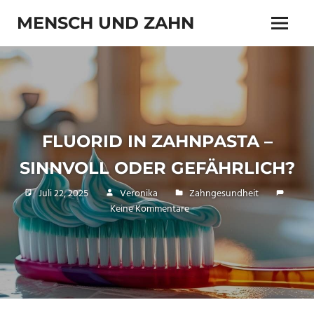
Zum
MENSCH UND ZAHN
Inhalt
Menü
springen
Zahn
und
Zähnchen
FLUORID IN ZAHNPASTA –
SINNVOLL ODER GEFÄHRLICH?
Juli 22, 2025
Veronika
Zahngesundheit
Keine Kommentare