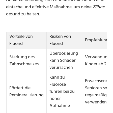
ist die Verwendung von Zahnpasta mit Fluorid eine
einfache und effektive Maßnahme, um deine
Zähne
gesund zu halten.
Vorteile von
Risiken von
Empfehlunge
Fluorid
Fluorid
Überdosierung
Stärkung des
Verwendung f
kann Schäden
Zahnschmelzes
Kinder ab 2 Ja
verursachen
Kann zu
Erwachsene u
Fluorose
Fördert die
Senioren sollt
führen bei zu
Remineralisierung
regelmäßig
hoher
verwenden
Aufnahme