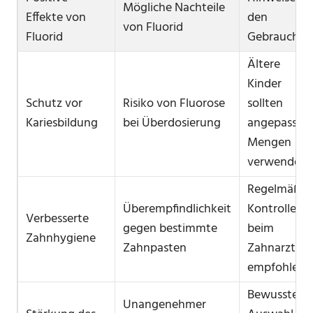
Mögliche Nachteile
Effekte von
den
von Fluorid
Fluorid
Gebrauch
Ältere
Kinder
Schutz vor
Risiko von Fluorose
sollten
Kariesbildung
bei Überdosierung
angepasste
Mengen
verwenden
Regelmäßig
Überempfindlichkeit
Kontrolle
Verbesserte
gegen bestimmte
beim
Zahnhygiene
Zahnpasten
Zahnarzt
empfohlen
Bewusste
Unangenehmer